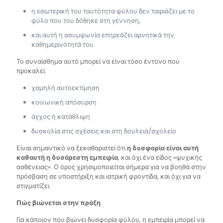
η εσωτερική του ταυτότητα φύλου δεν ταιριάζει με το
φύλο που του δόθηκε στη γέννηση,
και αυτή η ασυμφωνία επηρεάζει αρνητικά την
καθημερινότητά του.
Το συναίσθημα αυτό μπορεί να είναι τόσο έντονο που
προκαλεί:
χαμηλή αυτοεκτίμηση
κοινωνική απόσυρση
άγχος ή κατάθλιψη
δυσκολία στις σχέσεις και στη δουλειά/σχολείο
Είναι σημαντικό να ξεκαθαριστεί ότι
η δυσφορία είναι αυτή
καθαυτή η δυσάρεστη εμπειρία
, και όχι ένα είδος «ψυχικής
ασθένειας». Ο όρος χρησιμοποιείται σήμερα για να βοηθά στην
πρόσβαση σε υποστήριξη και ιατρική φροντίδα, και όχι για να
στιγματίζει.
Πώς βιώνεται στην πράξη
Για κάποιον που βιώνει δυσφορία φύλου, η εμπειρία μπορεί να