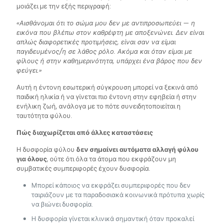
μοιάζει με την εξής περιγραφή:
«Αισθάνομαι ότι το σώμα μου δεν με αντιπροσωπεύει — η
εικόνα που βλέπω στον καθρέφτη με αποξενώνει. Δεν είναι
απλώς διαφορετικές προτιμήσεις, είναι σαν να είμαι
παγιδευμένος/η σε λάθος ρόλο. Ακόμα και όταν είμαι με
φίλους ή στην καθημερινότητα, υπάρχει ένα βάρος που δεν
φεύγει.»
Αυτή η έντονη εσωτερική σύγκρουση μπορεί να ξεκινά από
παιδική ηλικία ή να γίνεται πιο έντονη στην εφηβεία ή στην
ενήλικη ζωή, ανάλογα με το πότε συνειδητοποιείται η
ταυτότητα φύλου.
Πώς διαχωρίζεται από άλλες καταστάσεις
Η δυσφορία φύλου
δεν σημαίνει αυτόματα αλλαγή φύλου
για όλους
, ούτε ότι όλα τα άτομα που εκφράζουν μη
συμβατικές συμπεριφορές έχουν δυσφορία.
Μπορεί κάποιος να εκφράζει συμπεριφορές που δεν
ταιριάζουν με τα παραδοσιακά κοινωνικά πρότυπα χωρίς
να βιώνει δυσφορία.
Η δυσφορία γίνεται κλινικά σημαντική όταν προκαλεί