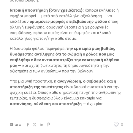
αυτοπεποίθηση.
Ιατρική υποστήριξη (όταν χρειάζεται):
Κάποιοι ενήλικες ή
έφηβοι μπορεί — μετά από κατάλληλη αξιολόγηση — να
επιλέξουν
ορισμένες μορφές επιβεβαίωσης φύλου
όπως
αλλαγή εμφάνισης, ορμονική θεραπεία ή χειρουργικές
επεμβάσεις, εφόσον αυτές είναι επιθυμητές και κλινικά
κατάλληλες για τον/την κάθε άτομο.
Η δυσφορία φύλου περιγράφει
την εμπειρία μιας βαθιάς,
δυσάρεστης αντίληψης ότι το σώμα ή ο ρόλος που μας
επιβλήθηκε δεν αντικατοπτρίζει την εσωτερική αλήθεια
μας
— και όχι τη ζωτικότητα, τη δημιουργικότητα ή την
αξιοπρέπεια των ανθρώπων που την βιώνουν.
Υπό μια υγιή προοπτική, η
αναγνώριση, ο σεβασμός και η
υποστήριξη της ταυτότητας
είναι βασικά συστατικά για την
ψυχική ευεξία. Όπως κάθε σημαντική πτυχή της ανθρώπινης
εμπειρίας, η δυσφορία φύλου είναι μια ευκαιρία για
κατανόηση, σύνδεση και υποστήριξη
— όχι κρίση.
Share
0