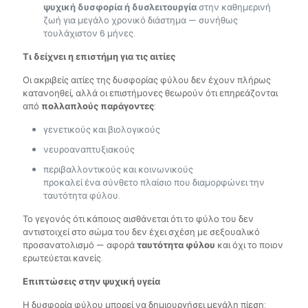
ψυχική δυσφορία ή δυσλειτουργία
στην καθημερινή
ζωή για μεγάλο χρονικό διάστημα — συνήθως
τουλάχιστον 6 μήνες.
Τι δείχνει η επιστήμη για τις αιτίες
Οι ακριβείς αιτίες της δυσφορίας φύλου δεν έχουν πλήρως
κατανοηθεί, αλλά οι επιστήμονες θεωρούν ότι επηρεάζονται
από
πολλαπλούς παράγοντες
:
γενετικούς και βιολογικούς
νευροαναπτυξιακούς
περιβαλλοντικούς και κοινωνικούς
προκαλεί ένα σύνθετο πλαίσιο που διαμορφώνει την
ταυτότητα φύλου.
Το γεγονός ότι κάποιος αισθάνεται ότι το φύλο του δεν
αντιστοιχεί στο σώμα του δεν έχει σχέση με σεξουαλικό
προσανατολισμό — αφορά
ταυτότητα φύλου
και όχι το ποιον
ερωτεύεται κανείς.
Επιπτώσεις στην ψυχική υγεία
Η δυσφορία φύλου μπορεί να δημιουργήσει μεγάλη πίεση: