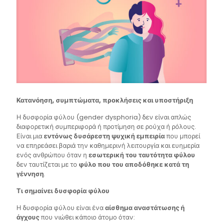
Κατανόηση, συμπτώματα, προκλήσεις και υποστήριξη
Η δυσφορία φύλου (gender dysphoria) δεν είναι απλώς
διαφορετική συμπεριφορά ή προτίμηση σε ρούχα ή ρόλους.
Είναι μια
εντόνως δυσάρεστη ψυχική εμπειρία
που μπορεί
να επηρεάσει βαριά την καθημερινή λειτουργία και ευημερία
ενός ανθρώπου όταν η
εσωτερική του ταυτότητα φύλου
δεν ταυτίζεται με το
φύλο που του αποδόθηκε κατά τη
γέννηση
.
Τι σημαίνει δυσφορία φύλου
Η δυσφορία φύλου είναι ένα
αίσθημα αναστάτωσης ή
άγχους
που νιώθει κάποιο άτομο όταν: